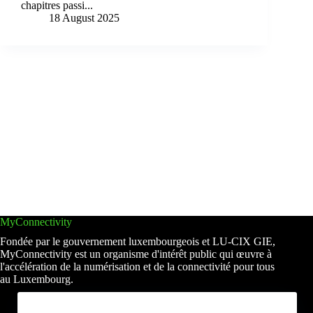
chapitres passi...
18 August 2025
MyConnectivity
Fondée par le gouvernement luxembourgeois et LU-CIX GIE,
MyConnectivity est un organisme d'intérêt public qui œuvre à
l'accélération de la numérisation et de la connectivité pour tous
au Luxembourg.