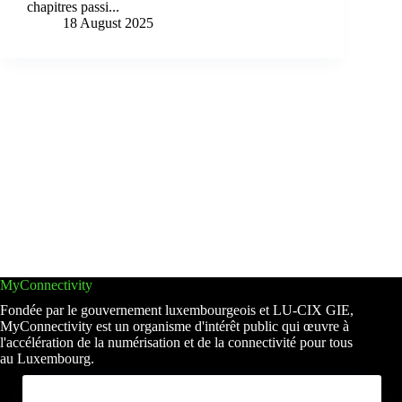
chapitres passi...
18 August 2025
MyConnectivity
Fondée par le gouvernement luxembourgeois et LU-CIX GIE,
MyConnectivity est un organisme d'intérêt public qui œuvre à
l'accélération de la numérisation et de la connectivité pour tous
au Luxembourg.