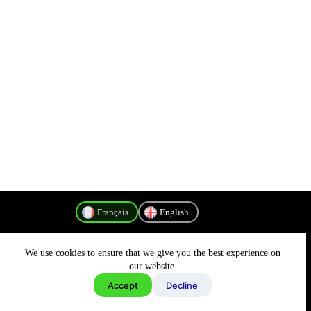
Français
English
We use cookies to ensure that we give you the best experience on
Politique de confidentialité
our website.
Accept
Decline
Copyright © 2026 - MyConnectivity