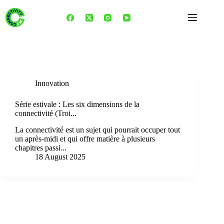
Skip
to
content
Tag
Europe
Innovation
Série estivale : Les six dimensions de la
connectivité (Troi...
La connectivité est un sujet qui pourrait occuper tout
un après-midi et qui offre matière à plusieurs
chapitres passi...
18 August 2025