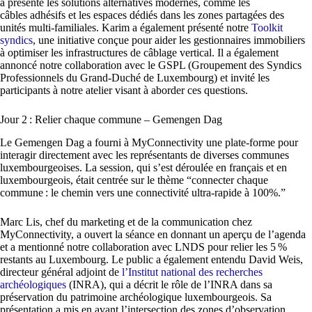
a présenté les solutions alternatives modernes, comme les
câbles adhésifs et les espaces dédiés dans les zones partagées des
unités multi-familiales. Karim a également présenté notre
Toolkit
syndics
, une initiative conçue pour aider les gestionnaires immobiliers
à optimiser les infrastructures de câblage vertical. Il a également
annoncé notre collaboration avec le GSPL (Groupement des Syndics
Professionnels du Grand-Duché de Luxembourg) et invité les
participants à notre atelier visant à aborder ces questions.
Jour 2 : Relier chaque commune – Gemengen Dag
Le Gemengen Dag a fourni à MyConnectivity une plate-forme pour
interagir directement avec les représentants de diverses communes
luxembourgeoises. La session, qui s’est déroulée en français et en
luxembourgeois, était centrée sur le thème “connecter chaque
commune : le chemin vers une connectivité ultra-rapide à 100%.”
Marc Lis, chef du marketing et de la communication chez
MyConnectivity, a ouvert la séance en donnant un aperçu de l’agenda
et a mentionné notre collaboration avec LNDS pour relier les 5 %
restants au Luxembourg. Le public a également entendu David Weis,
directeur général adjoint de
l’Institut national des recherches
archéologiques
(INRA), qui a décrit le rôle de l’INRA dans sa
préservation du patrimoine archéologique luxembourgeois. Sa
présentation a mis en avant l’intersection des zones d’observation