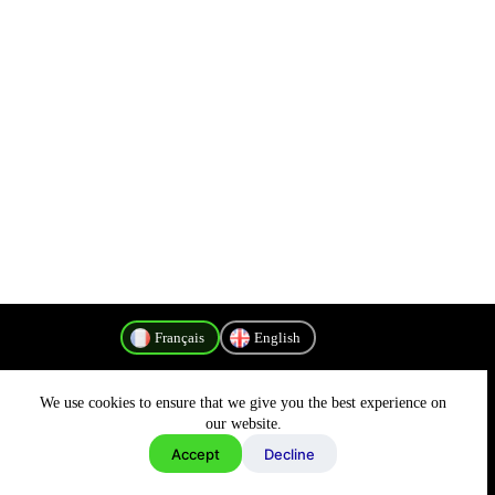
Français
English
We use cookies to ensure that we give you the best experience on
Politique de confidentialité
our website.
Accept
Decline
Copyright © 2026 - MyConnectivity