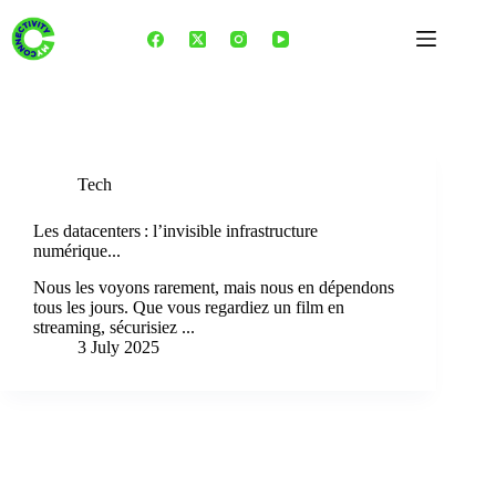
Skip
to
content
Tag
Souveraineté des données
Tech
Les datacenters : l’invisible infrastructure
numérique...
Nous les voyons rarement, mais nous en dépendons
tous les jours. Que vous regardiez un film en
streaming, sécurisiez ...
3 July 2025