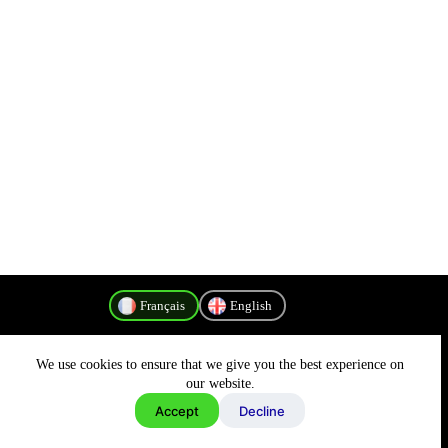
Français
English
We use cookies to ensure that we give you the best experience on
Politique de confidentialité
our website.
Accept
Decline
Copyright © 2026 - MyConnectivity