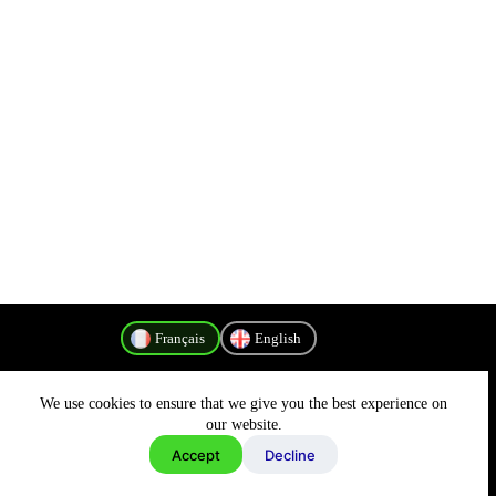
Français
English
We use cookies to ensure that we give you the best experience on
Politique de confidentialité
our website.
Accept
Decline
Copyright © 2026 - MyConnectivity