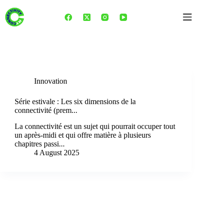
Skip
to
content
Tag
services numériques
Innovation
Série estivale : Les six dimensions de la
connectivité (prem...
La connectivité est un sujet qui pourrait occuper tout
un après-midi et qui offre matière à plusieurs
chapitres passi...
4 August 2025