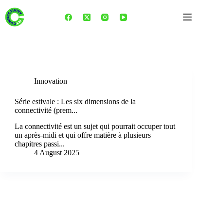
Skip
to
content
Tag
réseaux mobiles
Innovation
Série estivale : Les six dimensions de la
connectivité (prem...
La connectivité est un sujet qui pourrait occuper tout
un après-midi et qui offre matière à plusieurs
chapitres passi...
4 August 2025