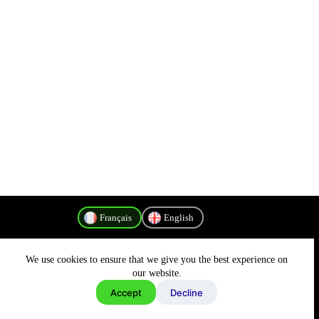
Français
English
We use cookies to ensure that we give you the best experience on
Politique de confidentialité
our website.
Accept
Decline
Copyright © 2026 - MyConnectivity