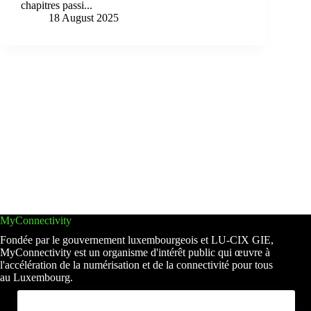
chapitres passi...
18 August 2025
MyConnectivity
Fondée par le gouvernement luxembourgeois et LU-CIX GIE,
MyConnectivity est un organisme d'intérêt public qui œuvre à
l'accélération de la numérisation et de la connectivité pour tous
au Luxembourg.