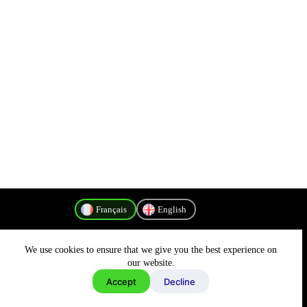
Français
English
We use cookies to ensure that we give you the best experience on
Politique de confidentialité
our website.
Accept
Decline
Copyright © 2026 - MyConnectivity