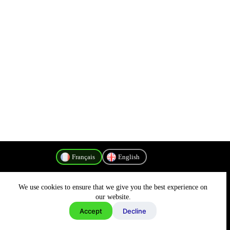
Français
English
We use cookies to ensure that we give you the best experience on
Politique de confidentialité
our website.
Accept
Decline
Copyright © 2026 - MyConnectivity