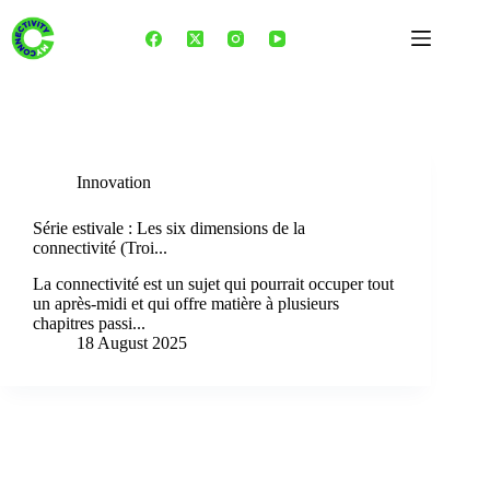
Skip
to
content
Tag
LuxQCIA
Innovation
Série estivale : Les six dimensions de la
connectivité (Troi...
La connectivité est un sujet qui pourrait occuper tout
un après-midi et qui offre matière à plusieurs
chapitres passi...
18 August 2025