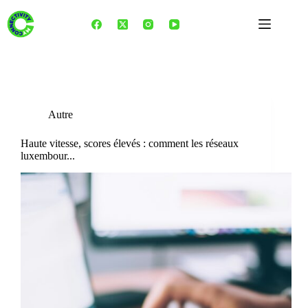
Skip
to
content
Tag
jeu vidéo
Autre
Haute vitesse, scores élevés : comment les réseaux
luxembour...