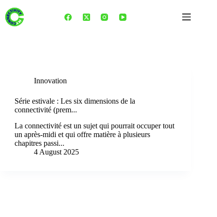
Skip
to
content
Tag
Internet des objets
Innovation
Série estivale : Les six dimensions de la
connectivité (prem...
La connectivité est un sujet qui pourrait occuper tout
un après-midi et qui offre matière à plusieurs
chapitres passi...
4 August 2025