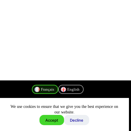
Français
English
We use cookies to ensure that we give you the best experience on
Politique de confidentialité
our website.
Accept
Decline
Copyright © 2026 - MyConnectivity