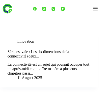
Skip
to
content
Tag
dimension vitesse
Innovation
Série estivale : Les six dimensions de la
connectivité (deux...
La connectivité est un sujet qui pourrait occuper tout
un après-midi et qui offre matière à plusieurs
chapitres passi...
11 August 2025