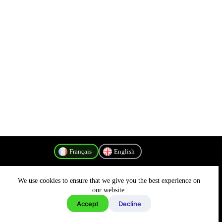
Français
English
We use cookies to ensure that we give you the best experience on
Politique de confidentialité
our website.
Accept
Decline
Copyright © 2026 - MyConnectivity