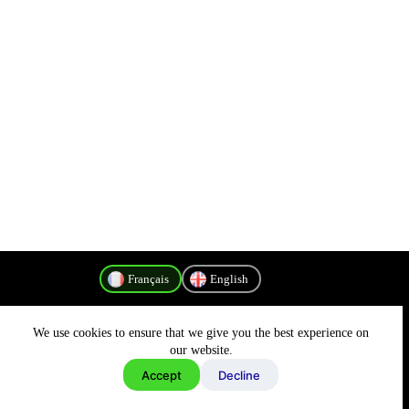
Français
English
We use cookies to ensure that we give you the best experience on
Politique de confidentialité
our website.
Accept
Decline
Copyright © 2026 - MyConnectivity