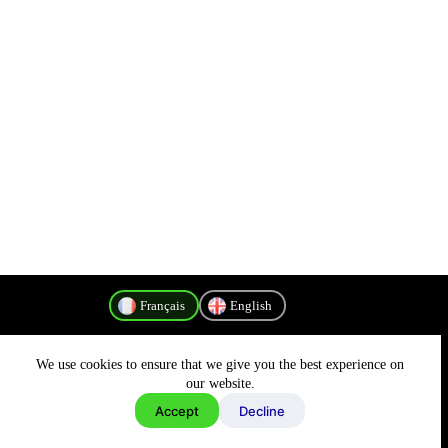
Français
English
We use cookies to ensure that we give you the best experience on
Politique de confidentialité
our website.
Accept
Decline
Copyright © 2026 - MyConnectivity