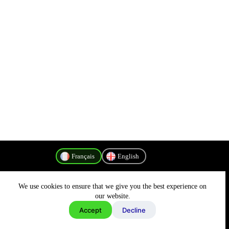
Français
English
We use cookies to ensure that we give you the best experience on
Politique de confidentialité
our website.
Accept
Decline
Copyright © 2026 - MyConnectivity