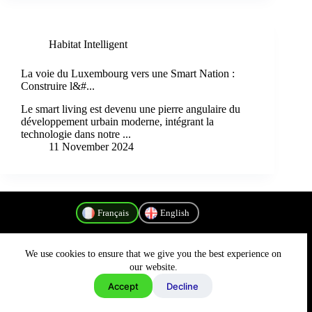
Habitat Intelligent
La voie du Luxembourg vers une Smart Nation :
Construire l&#...
Le smart living est devenu une pierre angulaire du
développement urbain moderne, intégrant la
technologie dans notre ...
11 November 2024
Français
English
We use cookies to ensure that we give you the best experience on
Politique de confidentialité
our website.
Accept
Decline
Copyright © 2026 - MyConnectivity