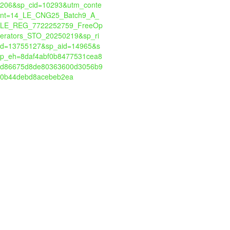
206&sp_cid=10293&utm_conte
nt=14_LE_CNG25_Batch9_A_
LE_REG_7722252759_FreeOp
erators_STO_20250219&sp_ri
d=13755127&sp_aid=14965&s
p_eh=8daf4abf0b8477531cea8
d86675d8de80363600d3056b9
0b44debd8acebeb2ea