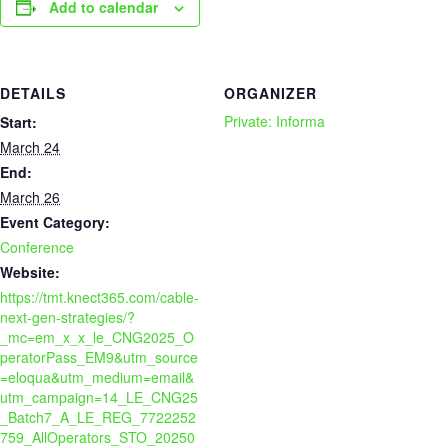
Add to calendar
DETAILS
ORGANIZER
Private: Informa
Start:
March 24
End:
March 26
Event Category:
Conference
Website:
https://tmt.knect365.com/cable-
next-gen-strategies/?
_mc=em_x_x_le_CNG2025_O
peratorPass_EM9&utm_source
=eloqua&utm_medium=email&
utm_campaign=14_LE_CNG25
_Batch7_A_LE_REG_7722252
759_AllOperators_STO_20250