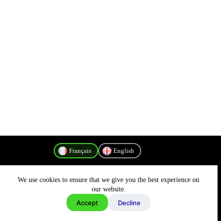
Français
English
We use cookies to ensure that we give you the best experience on
Politique de confidentialité
our website.
Accept
Decline
Copyright © 2026 - MyConnectivity