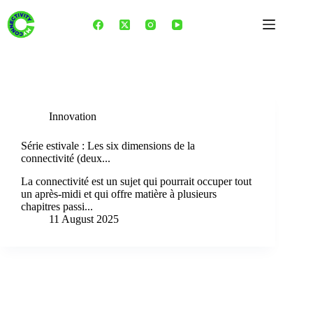
Skip
to
content
Tag
POST Technologies
Innovation
Série estivale : Les six dimensions de la
connectivité (deux...
La connectivité est un sujet qui pourrait occuper tout
un après-midi et qui offre matière à plusieurs
chapitres passi...
11 August 2025