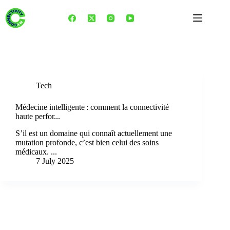
Skip
to
content
Tag
Healthtech
Tech
Médecine intelligente : comment la connectivité
haute perfor...
S’il est un domaine qui connaît actuellement une
mutation profonde, c’est bien celui des soins
médicaux. ...
7 July 2025