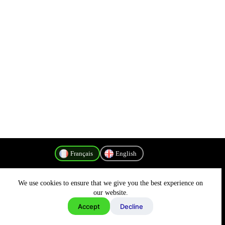
Français
English
We use cookies to ensure that we give you the best experience on
Politique de confidentialité
our website.
Accept
Decline
Copyright © 2026 - MyConnectivity