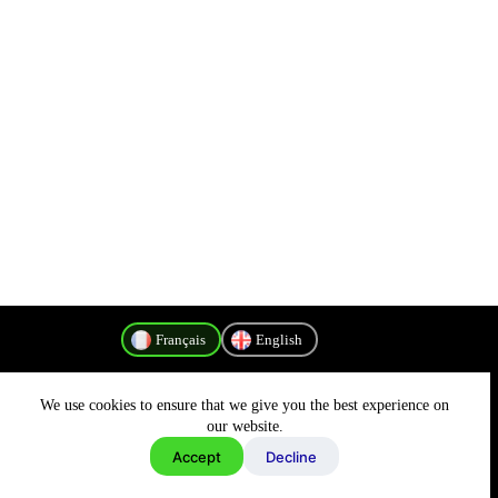
Français
English
We use cookies to ensure that we give you the best experience on
Politique de confidentialité
our website.
Accept
Decline
Copyright © 2026 - MyConnectivity