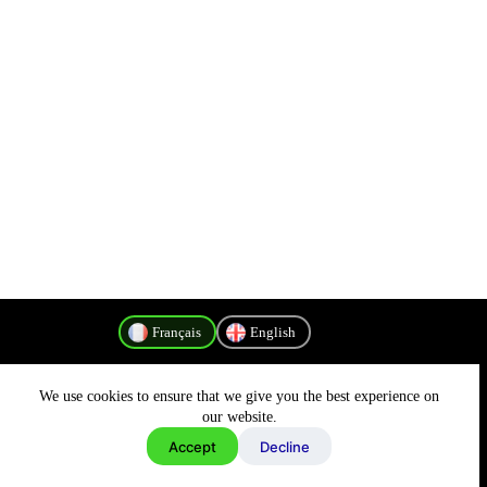
Français
English
We use cookies to ensure that we give you the best experience on
Politique de confidentialité
our website.
Accept
Decline
Copyright © 2026 - MyConnectivity