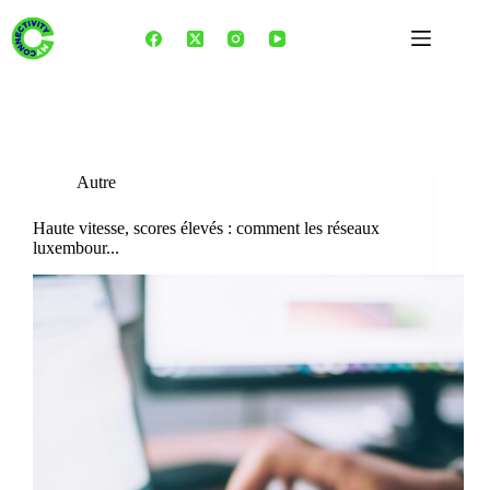
Skip
to
content
Tag
streaming
Autre
Haute vitesse, scores élevés : comment les réseaux
luxembour...