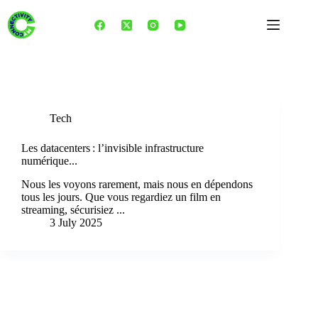
Skip
to
content
Tag
Stratégie numérique européenne
Tech
Les datacenters : l’invisible infrastructure
numérique...
Nous les voyons rarement, mais nous en dépendons
tous les jours. Que vous regardiez un film en
streaming, sécurisiez ...
3 July 2025