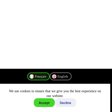
Français
English
We use cookies to ensure that we give you the best experience on
Politique de confidentialité
our website.
Accept
Decline
Copyright © 2026 - MyConnectivity