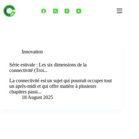
Skip
to
content
Tag
startups
Innovation
Série estivale : Les six dimensions de la
connectivité (Troi...
La connectivité est un sujet qui pourrait occuper tout
un après-midi et qui offre matière à plusieurs
chapitres passi...
18 August 2025