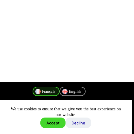
Français
English
We use cookies to ensure that we give you the best experience on
Politique de confidentialité
our website.
Accept
Decline
Copyright © 2026 - MyConnectivity