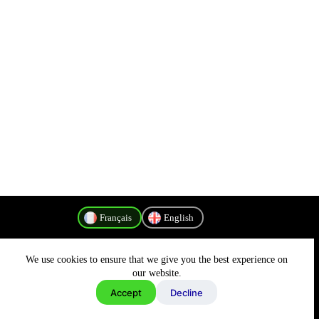
Français
English
We use cookies to ensure that we give you the best experience on
Politique de confidentialité
our website.
Accept
Decline
Copyright © 2026 - MyConnectivity