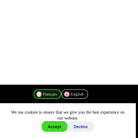
Français
English
We use cookies to ensure that we give you the best experience on
Politique de confidentialité
our website.
Accept
Decline
Copyright © 2026 - MyConnectivity