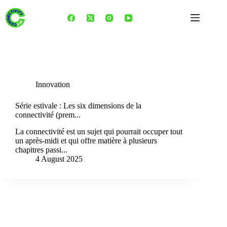
Skip
to
content
Tag
Open Gateway
Innovation
Série estivale : Les six dimensions de la
connectivité (prem...
La connectivité est un sujet qui pourrait occuper tout
un après-midi et qui offre matière à plusieurs
chapitres passi...
4 August 2025