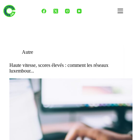
Skip
to
content
Tag
gaming en ligne
Autre
Haute vitesse, scores élevés : comment les réseaux
luxembour...