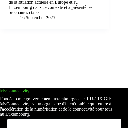
de la situation actuelle en Europe et au
Luxembourg dans ce contexte et a présenté les
prochaines étapes.
16 September 2025
MyConnectivity
Fondée par le gouvernement luxembourgeois et LU-CIX GIE,
MyConnectivity est un organisme d'intérêt public qui œuvre à
l'accélération de la numérisation et de la connectivité pour tous
au Luxembourg.