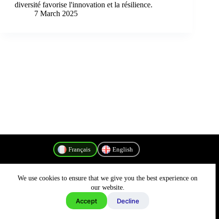
diversité favorise l'innovation et la résilience.
7 March 2025
Français
English
We use cookies to ensure that we give you the best experience on
Politique de confidentialité
our website.
Accept
Decline
Copyright © 2026 - MyConnectivity