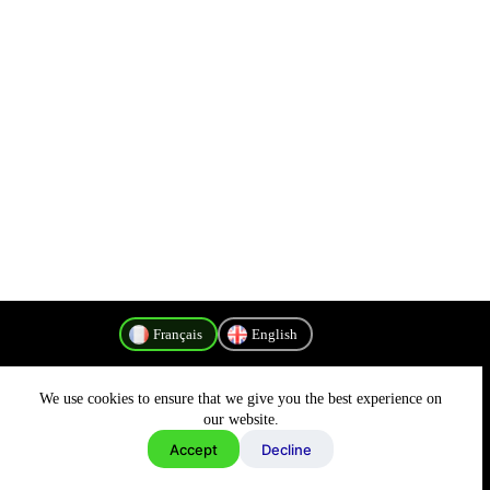
Français
English
We use cookies to ensure that we give you the best experience on
Politique de confidentialité
our website.
Accept
Decline
Copyright © 2026 - MyConnectivity