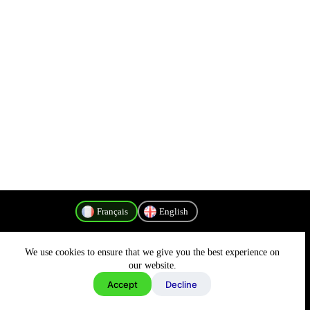
Français
English
We use cookies to ensure that we give you the best experience on
Politique de confidentialité
our website.
Accept
Decline
Copyright © 2026 - MyConnectivity