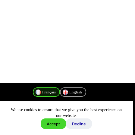
Français
English
We use cookies to ensure that we give you the best experience on
Politique de confidentialité
our website.
Accept
Decline
Copyright © 2026 - MyConnectivity