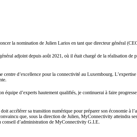
noncer la nomination de Julien Larios en tant que directeur général (CE
énéral adjoint depuis août 2021, où il était chargé de la réalisation de p
centre d’excellence pour la connectivité au Luxembourg. L’expertise de
nte.
n équipe d’experts hautement qualifiés, je continuerai à faire progress
it accélérer sa transition numérique pour préparer son économie à l’av
s convaincu que, sous la direction de Julien, MyConnectivity atteindra ses
u conseil d’administration de MyConnectivity G.I.E.