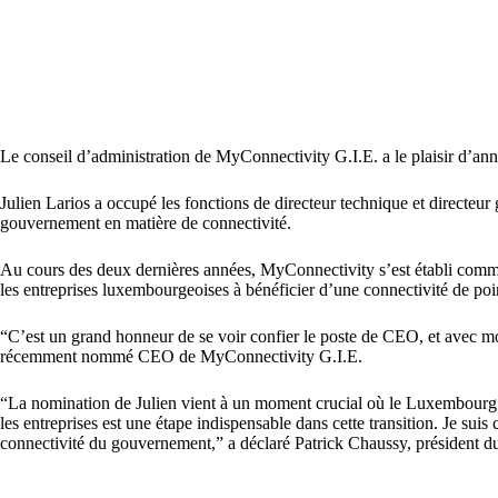
Le conseil d’administration de MyConnectivity G.I.E. a le plaisir d’an
Julien Larios a occupé les fonctions de directeur technique et directeur g
gouvernement en matière de connectivité.
Au cours des deux dernières années, MyConnectivity s’est établi comme 
les entreprises luxembourgeoises à bénéficier d’une connectivité de poi
“C’est un grand honneur de se voir confier le poste de CEO, et avec mo
récemment nommé CEO de MyConnectivity G.I.E.
“La nomination de Julien vient à un moment crucial où le Luxembourg do
les entreprises est une étape indispensable dans cette transition. Je sui
connectivité du gouvernement,” a déclaré Patrick Chaussy, président d