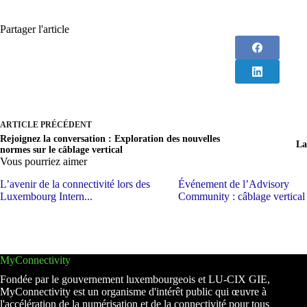
Partager l'article
ARTICLE PRÉCÉDENT
Rejoignez la conversation : Exploration des nouvelles
La
normes sur le câblage vertical
Vous pourriez aimer
L’avenir de la connectivité lors des
Événement de l’Advisory
Luxembourg Intern...
Community : câblage vertical
MyConnectivity
Fondée par le gouvernement luxembourgeois et LU-CIX GIE,
MyConnectivity est un organisme d'intérêt public qui œuvre à
l'accélération de la numérisation et de la connectivité pour tous