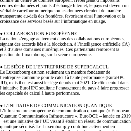
comme un centre de données européen. Hébergeant d’importants
centres de données et points d’échange Internet, le pays est devenu un
véritable carrefour numérique où les données circulent de manière
transparente au-delà des frontières, favorisant ainsi l’innovation et la
croissance des services basés sur l’informatique en nuage.
●
COLLABORATION EUROPÉENNE
La nation s’engage activement dans des collaborations européennes,
signant des accords liés à la blockchain, à l’intelligence artificielle (IA)
et à d’autres domaines numériques. Ces partenariats renforcent la
position du Luxembourg sur la scène européenne.
●
LE SIÈGE DE L’ENTREPRISE DE SUPERCALCUL
Le Luxembourg est non seulement un membre fondateur de
l’entreprise commune pour le calcul à haute performance (EuroHPC
JU), mais il en est aussi le siège depuis mai 2021. Ce rôle central dans
l’initiative EuroHPC souligne l’engagement du pays à faire progresser
les capacités de calcul à haute performance.
●
L’INITIATIVE DE COMMUNICATION QUANTIQUE
L’infrastructure européenne de communication quantique (« European
Quantum Communication Infrastructure », EuroQCI) – lancée en 2019
– est une initiative de l’UE visant à établir un réseau de communication
quantique sécurisé. Le Luxembourg y contribue activement en